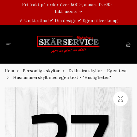
Fri frakt på order över 500:-, annars fr. 69:-
Inkl. moms
✔ Unikt utbud ✔ Din design ✔ Egen tillverkning
Hem
Personliga skyltar
Exklusiva skyltar - Egen text
Husnummerskylt med egen text - "Husligheten"