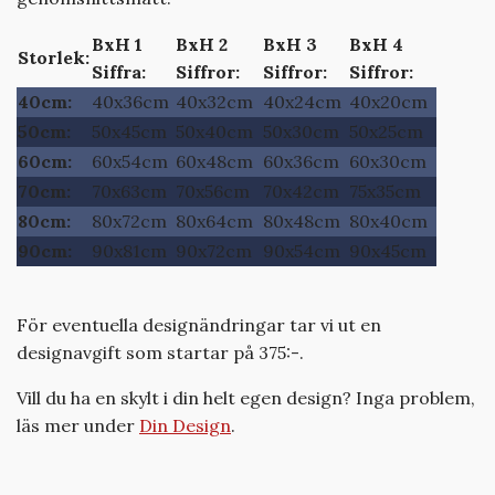
BxH
1
BxH
2
BxH
3
BxH
4
Storlek:
Siffra:
Siffror:
Siffror
:
Siffror:
40cm:
40x36cm
40x32cm
40x24cm
40x20cm
50cm:
50x45cm
50x40cm
50x30cm
50x25cm
60cm:
60x54cm
60x48cm
60x36cm
60x30cm
70cm:
70x63cm
70x56cm
70x42cm
75x35cm
80cm:
80x72cm
80x64cm
80x48cm
80x40cm
90cm:
90x81cm
90x72cm
90x54cm
90x45cm
För eventuella designändringar tar vi ut en
designavgift som startar på 375:-.
Vill du ha en skylt i din helt egen design? Inga problem,
läs mer under
Din Design
.