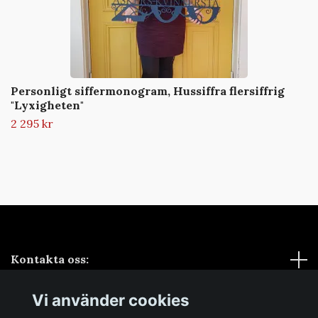
Personligt siffermonogram, Hussiffra flersiffrig
"Lyxigheten"
2 295 kr
Kontakta oss:
Vi använder cookies
Sociala medier