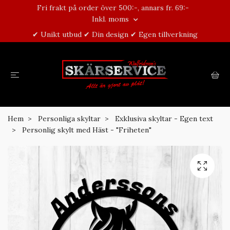
Fri frakt på order över 500:-, annars fr. 69:-
Inkl. moms
✔ Unikt utbud ✔ Din design ✔ Egen tillverkning
Hem
Personliga skyltar
Exklusiva skyltar - Egen text
Personlig skylt med Häst - "Friheten"