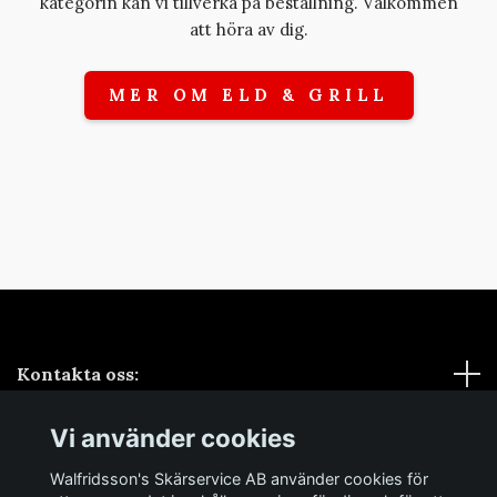
kategorin kan vi tillverka på beställning. Välkommen
att höra av dig.
MER OM ELD & GRILL
Kontakta oss:
Vi använder cookies
Sociala medier
Walfridsson's Skärservice AB använder cookies för