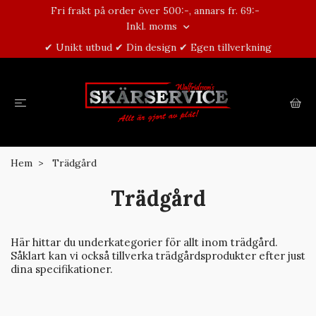
Fri frakt på order över 500:-, annars fr. 69:-
Inkl. moms
✔ Unikt utbud ✔ Din design ✔ Egen tillverkning
Hem
Trädgård
Trädgård
Här hittar du underkategorier för allt inom trädgård.
Såklart kan vi också tillverka trädgårdsprodukter efter just
dina specifikationer.