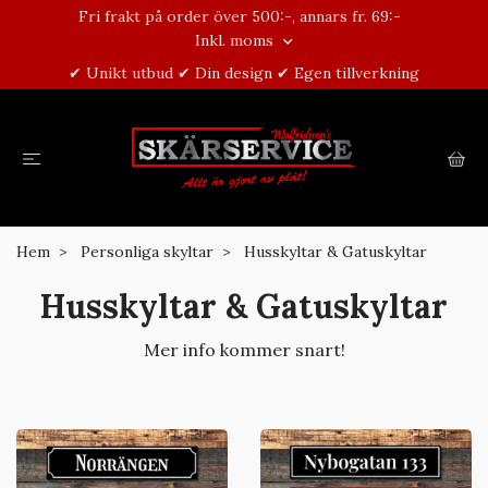
Fri frakt på order över 500:-, annars fr. 69:-
Inkl. moms
✔ Unikt utbud ✔ Din design ✔ Egen tillverkning
Hem
Personliga skyltar
Husskyltar & Gatuskyltar
Husskyltar & Gatuskyltar
Mer info kommer snart!