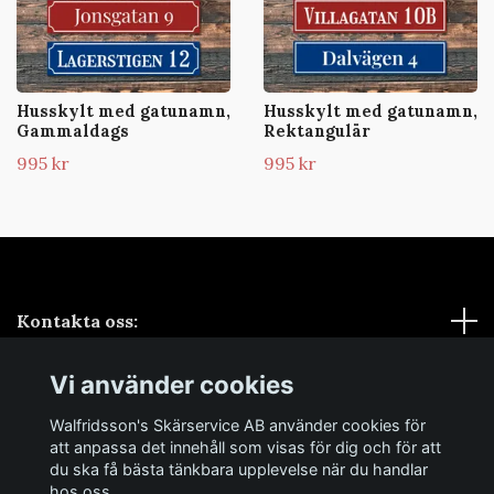
Husskylt med gatunamn,
Husskylt med gatunamn,
Gammaldags
Rektangulär
995 kr
995 kr
Kontakta oss:
Vi använder cookies
Sociala medier
Walfridsson's Skärservice AB använder cookies för
Samarbeten
att anpassa det innehåll som visas för dig och för att
du ska få bästa tänkbara upplevelse när du handlar
hos oss.