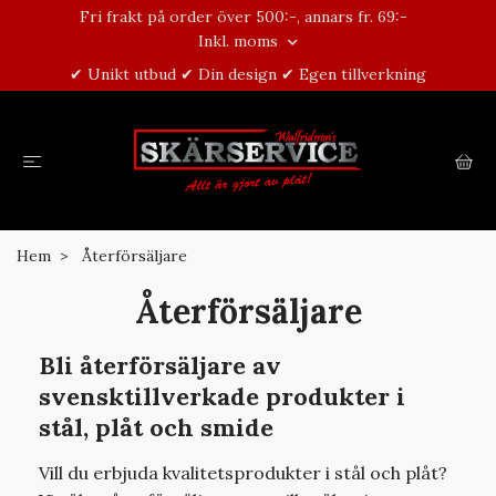
Fri frakt på order över 500:-, annars fr. 69:-
Inkl. moms
✔ Unikt utbud ✔ Din design ✔ Egen tillverkning
Hem
Återförsäljare
Återförsäljare
Bli återförsäljare av
svensktillverkade produkter i
stål, plåt och smide
Vill du erbjuda kvalitetsprodukter i stål och plåt?