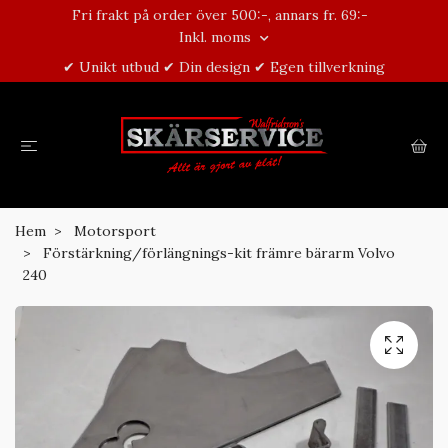
Fri frakt på order över 500:-, annars fr. 69:-
Inkl. moms
✔ Unikt utbud ✔ Din design ✔ Egen tillverkning
Hem
Motorsport
Förstärkning/förlängnings-kit främre bärarm Volvo
240