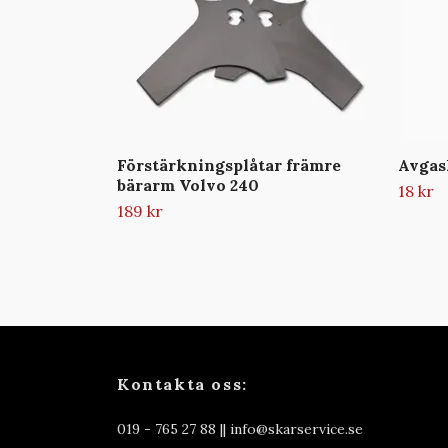
Förstärkningsplåtar främre
Avga
bärarm Volvo 240
18 kr
189 kr
Kontakta oss:
019 - 765 27 88 ||
info@skarservice.se