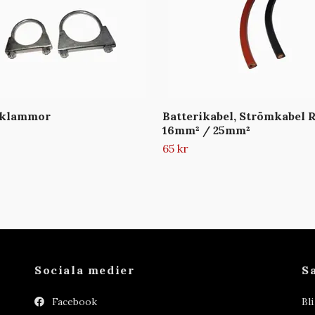
sklammor
Batterikabel, Strömkabel
16mm² / 25mm²
65 kr
Sociala medier
S
Facebook
Bl