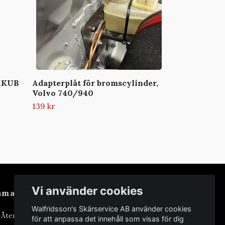
 RKUB
Adapterplåt för bromscylinder,
Volvo 740/940
139 kr
Vi använder cookies
amarbeten
Walfridsson's Skärservice AB använder cookies
i Återförsäljare
för att anpassa det innehåll som visas för dig