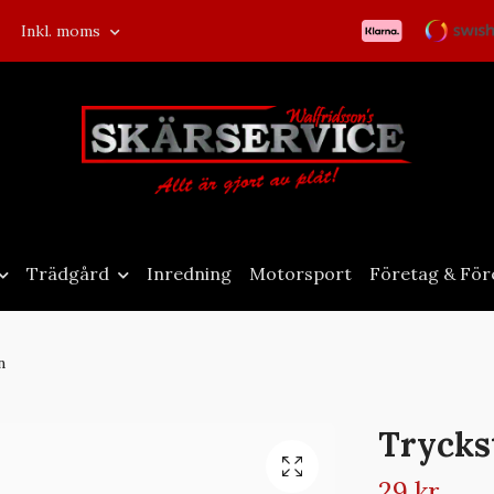
Inkl. moms
Trädgård
Inredning
Motorsport
Företag & För
n
Trycks
29 kr