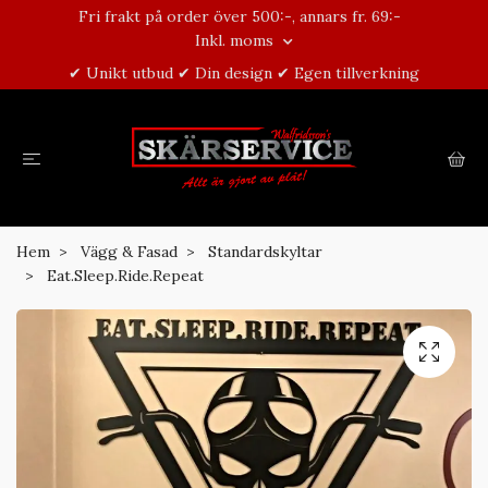
Fri frakt på order över 500:-, annars fr. 69:-
Inkl. moms
✔ Unikt utbud ✔ Din design ✔ Egen tillverkning
Hem
Vägg & Fasad
Standardskyltar
Eat.Sleep.Ride.Repeat