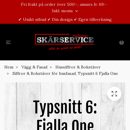
Fri frakt på order över 500:-, annars fr. 69:-
Inkl. moms
✔ Unikt utbud ✔ Din design ✔ Egen tillverkning
Hem
Vägg & Fasad
Hussiffror & Bokstäver
Siffror & Bokstäver för husfasad, Typsnitt 6 Fjalla One