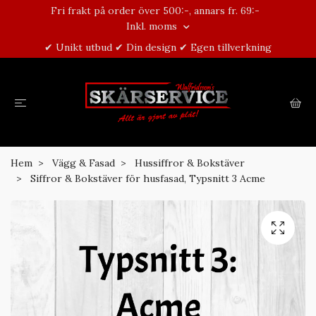
Fri frakt på order över 500:-, annars fr. 69:-
Inkl. moms
✔ Unikt utbud ✔ Din design ✔ Egen tillverkning
Hem
Vägg & Fasad
Hussiffror & Bokstäver
Siffror & Bokstäver för husfasad, Typsnitt 3 Acme