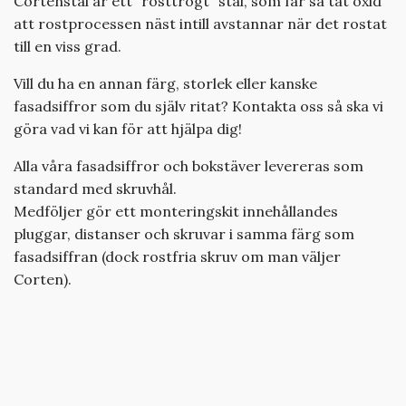
Cortenstål är ett "rosttrögt" stål, som får så tät oxid
att rostprocessen näst intill avstannar när det rostat
till en viss grad.
Vill du ha en annan färg, storlek eller kanske
fasadsiffror som du själv ritat? Kontakta oss så ska vi
göra vad vi kan för att hjälpa dig!
Alla våra fasadsiffror och bokstäver levereras som
standard med skruvhål.
Medföljer gör ett monteringskit innehållandes
pluggar, distanser och skruvar i samma färg som
fasadsiffran (dock rostfria skruv om man väljer
Corten).