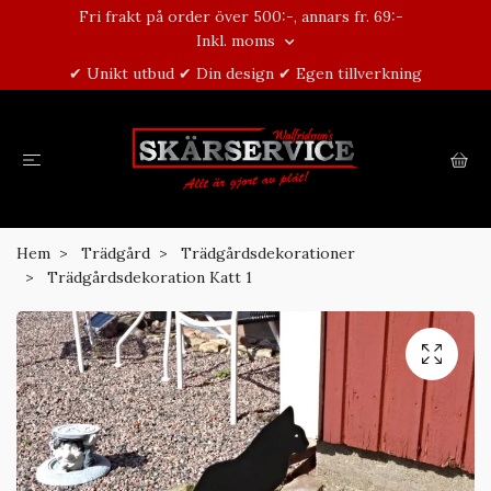
Fri frakt på order över 500:-, annars fr. 69:-
Inkl. moms
✔ Unikt utbud ✔ Din design ✔ Egen tillverkning
Hem
Trädgård
Trädgårdsdekorationer
Trädgårdsdekoration Katt 1