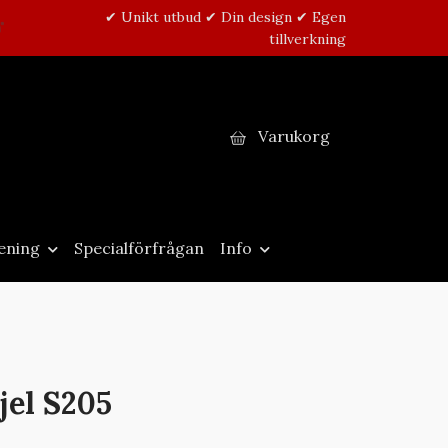
✔ Unikt utbud ✔ Din design ✔ Egen
tillverkning
Varukorg
ening
Specialförfrågan
Info
jel S205