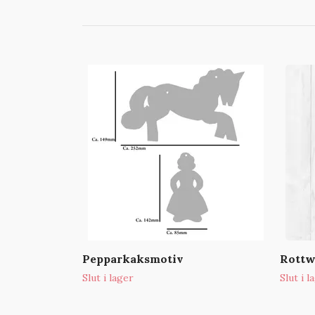
Pepparkaksmotiv
Rottw
Slut i lager
Slut i l