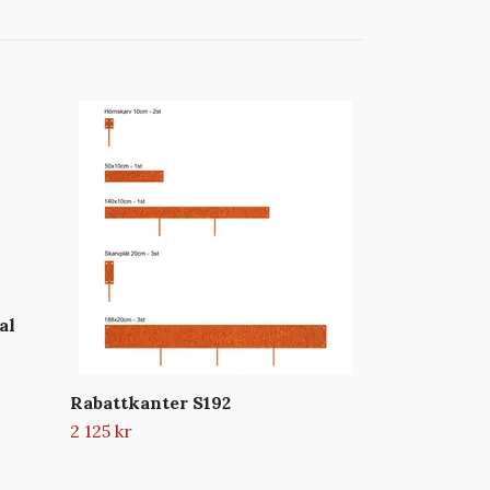
al
Rabattkanter S192
2 125 kr