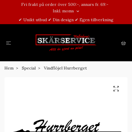
Fri frakt på order över 500:-, annars fr. 69:-
Inkl. moms
✔ Unikt utbud ✔ Din design ✔ Egen tillverkning
Hem
Special
Vindflöjel Hurrberget