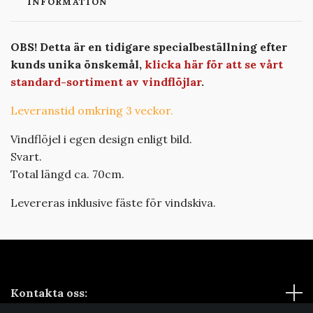
INFORMATION
OBS! Detta är en tidigare specialbeställning efter
kunds unika önskemål,
klicka här för att se vårt
standard-sortiment av vindflöjlar
.
Leveranstid omkring 3 veckor.
Vindflöjel i egen design enligt bild.
Svart.
Total längd ca. 70cm.
Levereras inklusive fäste för vindskiva.
Kontakta oss: