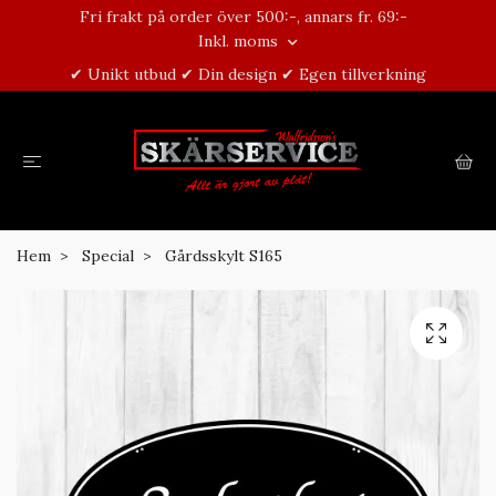
Fri frakt på order över 500:-, annars fr. 69:-
Inkl. moms
✔ Unikt utbud ✔ Din design ✔ Egen tillverkning
Hem
Special
Gårdsskylt S165