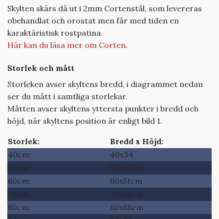
Skylten skärs då ut i 2mm Cortenstål, som levereras
obehandlat och orostat men får med tiden en
karaktäristisk rostpatina.
Här kan du läsa mer om Corten
.
Storlek och mått
Storleken avser skyltens bredd, i diagrammet nedan
ser du mått i samtliga storlekar.
Måtten avser skyltens yttersta punkter i bredd och
höjd, när skyltens position är enligt bild 1.
Storlek:
Bredd x Höjd:
40cm:
40x34
50cm:
50x42cm
60cm:
60x51cm
70cm:
70x59cm
80cm:
80x68cm