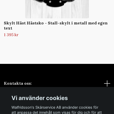
Skylt Häst Hästsko - Stall-skylt i metall med egen
text
1 395 kr
Kontakta oss:
Vi använder cookies
Sociala medier
Walfridsson's Skärservice AB använder cookies för
Samarbeten
att anpassa det innehåll som visas för dig och för att