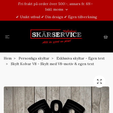
Fri frakt på order över 500:-, annars fr. 69:-
Inkl. moms
✔ Unikt utbud ✔ Din design ✔ Egen tillverkning
Hem
Personliga skyltar
Exklusiva skyltar - Egen text
Skylt Kolvar V8 - Skylt med V8-motiv & egen text