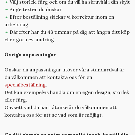
➛
Välj storlek, färg och om du vill ha skruvhål i din skylt
➛
Ange texten du önskar
➛
Efter beställning skickar vi korrektur inom en
arbetsdag
➛
Därefter har du 48 timmar på dig att ångra ditt köp
eller göra ev. ändring
Övriga anpassningar
Önskar du anpassningar utöver våra standardval är
du välkommen att kontakta oss för en
specialbeställning
.
Det kan exempelvis handla om en egen design, storlek
eller färg.
Oavsett vad du har i åtanke är du välkommen att
kontakta oss för att se vad som är möjligt.
Ge ditt garage en extra personlig touch, beställ din