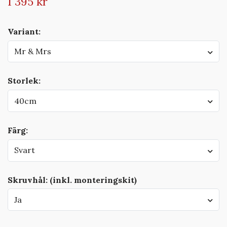
1 395 kr
Variant:
Mr & Mrs
Storlek:
40cm
Färg:
Svart
Skruvhål: (inkl. monteringskit)
Ja