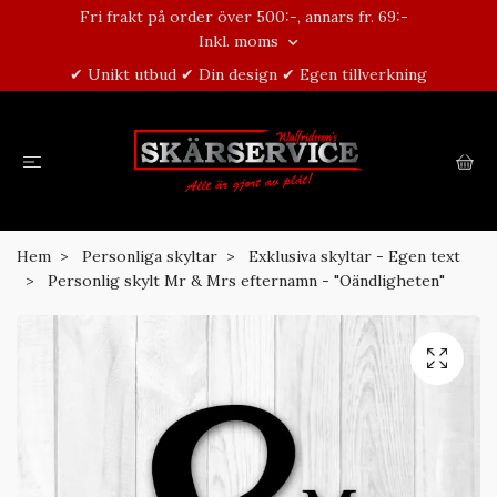
Fri frakt på order över 500:-, annars fr. 69:-
Inkl. moms
✔ Unikt utbud ✔ Din design ✔ Egen tillverkning
Hem
Personliga skyltar
Exklusiva skyltar - Egen text
Personlig skylt Mr & Mrs efternamn - "Oändligheten"