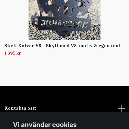
Skylt Kolvar V8 - Skylt med V8-motiv & egen text
1 395 kr
Kontakta oss:
Vi använder cookies
Sociala medier