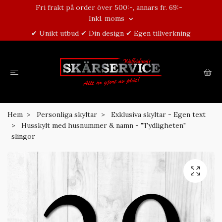
Fri frakt på order över 500:-, annars fr. 69:-
Inkl. moms
✔ Unikt utbud ✔ Din design ✔ Egen tillverkning
Hem
Personliga skyltar
Exklusiva skyltar - Egen text
Husskylt med husnummer & namn - "Tydligheten"
slingor