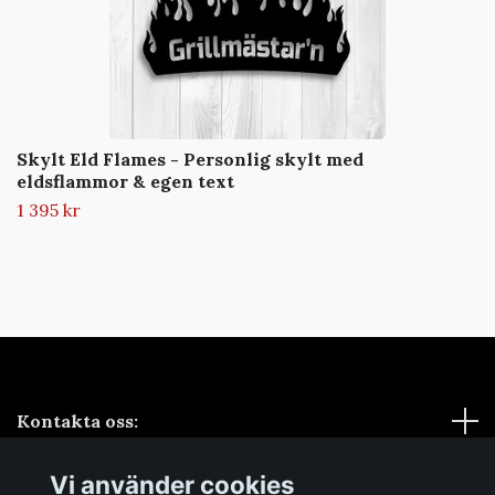
Skylt Eld Flames - Personlig skylt med
eldsflammor & egen text
1 395 kr
Kontakta oss:
Vi använder cookies
Sociala medier