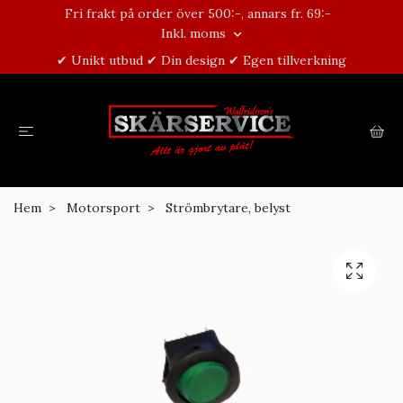
Fri frakt på order över 500:-, annars fr. 69:-
Inkl. moms
✔ Unikt utbud ✔ Din design ✔ Egen tillverkning
Hem
Motorsport
Strömbrytare, belyst