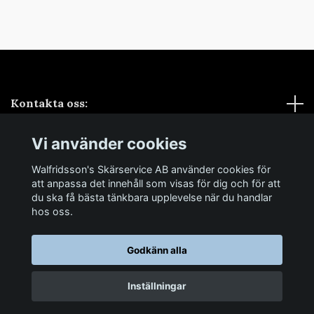
Kontakta oss:
Vi använder cookies
Sociala medier
Walfridsson's Skärservice AB använder cookies för
Samarbeten
att anpassa det innehåll som visas för dig och för att
du ska få bästa tänkbara upplevelse när du handlar
hos oss.
Godkänn alla
© 2026 Walfridsson's Skärservice AB
Inställningar