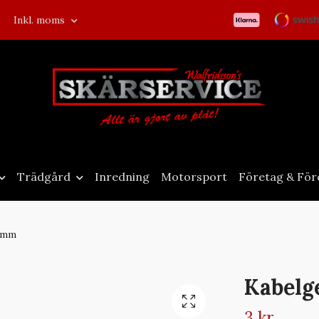
Inkl. moms
Trädgård
Inredning
Motorsport
Företag & För
0mm
Kabelg
3 kr