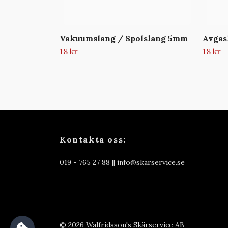
Vakuumslang / Spolslang 5mm
Avga
18 kr
18 kr
Kontakta oss:
019 - 765 27 88 ||
info@skarservice.se
© 2026 Walfridsson's Skärservice AB