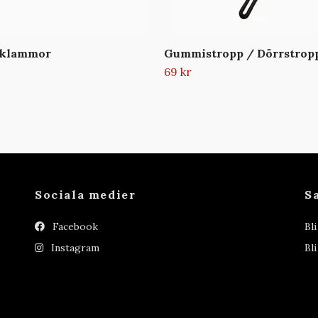
sklammor
Gummistropp / Dörrstrop
69 kr
Sociala medier
S
Facebook
Bl
Instagram
Bli