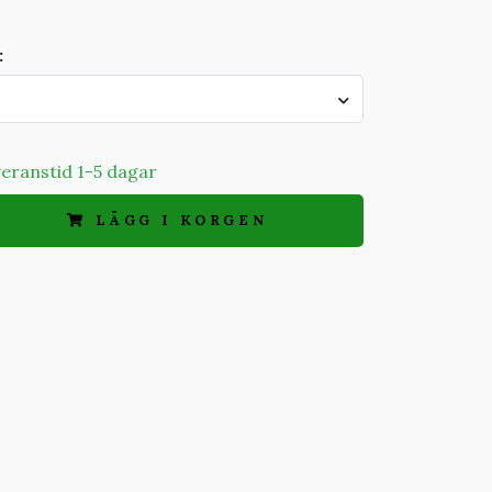
:
everanstid 1-5 dagar
LÄGG I KORGEN