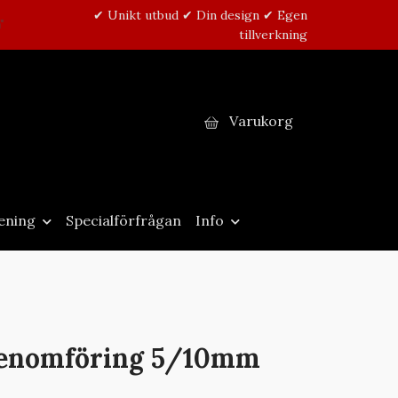
✔ Unikt utbud ✔ Din design ✔ Egen
tillverkning
Varukorg
ening
Specialförfrågan
Info
enomföring 5/10mm